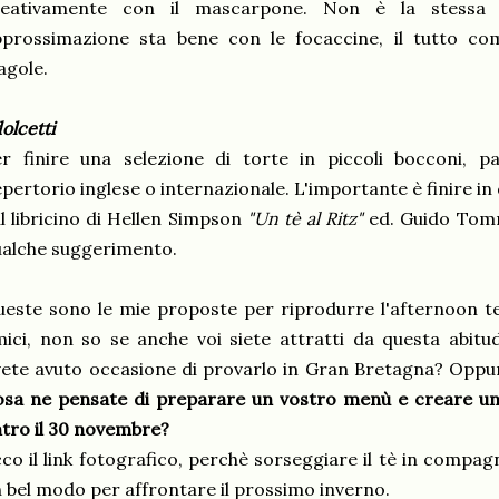
reativamente con il mascarpone. Non è la stess
pprossimazione sta bene con le focaccine, il tutto co
agole.
dolcetti
r finire una selezione di torte in piccoli bocconi, pas
pertorio inglese o internazionale. L'importante è finire in
l libricino di Hellen Simpson
"Un tè al Ritz"
ed. Guido Tomm
alche suggerimento.
este sono le mie proposte per riprodurre l'afternoon tea 
ici, non so se anche voi siete attratti da questa abitu
ete avuto occasione di provarlo in Gran Bretagna? Oppur
sa ne pensate di preparare un vostro menù e creare una
tro il 30 novembre?
co il link fotografico, perchè sorseggiare il tè in compagni
 bel modo per affrontare il prossimo inverno.