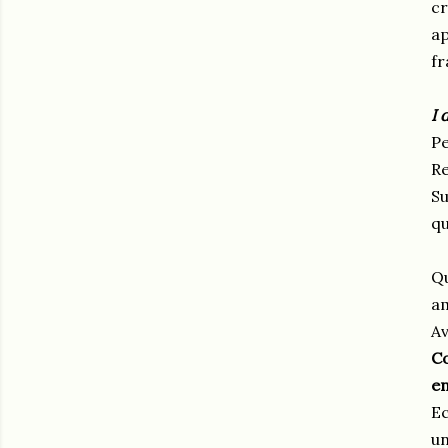
c
a
fr
I 
Pe
Re
Su
qu
Qu
am
Av
Co
en
Ec
un