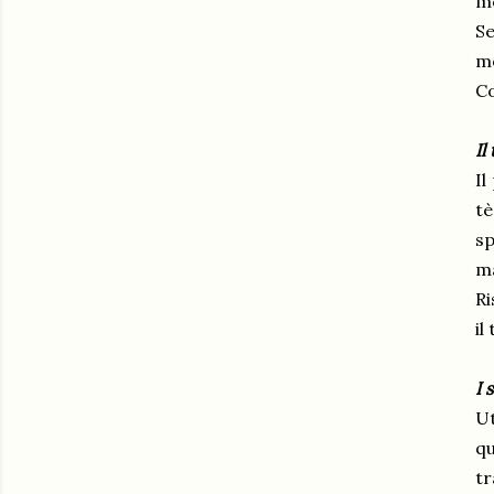
mo
Se
mo
Co
Il 
Il
tè
s
ma
Ri
il
I 
Ut
qu
tr