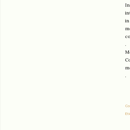
I
in
in
me
co
.
Me
Co
me
.
Co
Eti