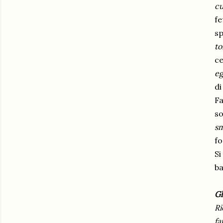
cu
fe
sp
t
ce
eg
d
Fa
so
sm
fo
Si
ba
Gl
Ri
fa