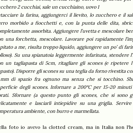
cchero 2 cucchiai, sale un cucchiaino, uovo 1
tacciare la farina, aggiungerci il lievito, lo zucchero e il s
rro morbido a fiocchetti e, con la punta delle dita, sbricio
mpletamente assorbita. Aggiungere l’uvetta e mescolare bene.
n una forchetta, mescolare. Lavorare poi rapidamente l’im
pitato a me, risulta troppo liquido, aggiungere un po’ di far
lloso). Su una spianatoia leggermente infarinata, stendere l
n un tagliapasta di 5cm, ritagliare gli scones (e ripetere l
pasto). Disporre gli scones su una teglia da forno rivestita co
mm di spazio fra ognuno ma senza che si tocchino. Sbat
perficie degli scones. Infornare a 200°C per 15-20 minut
rati. Sfornare (a questo punto gli scones, che si sono gon
licatamente e lasciarli intiepidire su una griglia. Servire
mperatura ambiente, con burro e marmellata.
lla foto io avevo la clotted cream, ma in Italia non l'ho