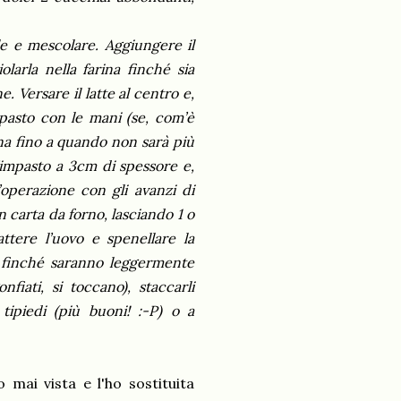
ale e mescolare. Aggiungere il
larla nella farina finché sia
 Versare il latte al centro e,
pasto con le mani (se, com’è
ina fino a quando non sarà più
’impasto a 3cm di spessore e,
’operazione con gli avanzi di
n carta da forno, lasciando 1 o
tere l’uovo e spenellare la
i finché saranno leggermente
fiati, si toccano), staccarli
 tipiedi (più buoni! :-P) o a
 mai vista e l'ho sostituita