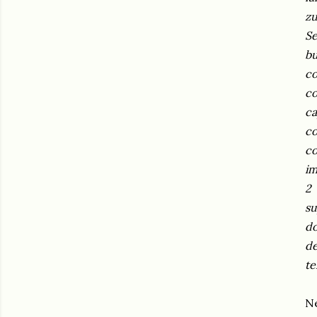
zu
Se
bu
co
co
ca
co
co
im
2 
su
do
de
te
Ne