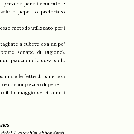
le prevede pane imburrato e
i sale e pepe. Io preferisco
tesso metodo utilizzato per i
agliate a cubetti con un po'
ppure senape di Digione).
 non piacciono le uova sode
palmare le fette di pane con
ire con un pizzico di pepe.
 o il formaggio se ci sono i
ones
 dolci 2 cucchiai abbondanti,