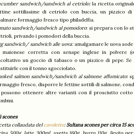
cumber sandwich/sandwich al cetriolo:
la ricetta origina
ttine sottilissime di cetriolo con buccia, un pizzico d
almare formaggio fresco tipo philadelfia.
omato sandwich/sandwich al pomodoro
: si prepara con lo s
trioli, privando i pomodori della buccia.
g sandwich/ sandwich alle uova:
amalgamare le uova sode t
i maionese corretta con senape inglese in polvere (o
coltativo un goccio di tabasco o un pizzico di pepe. Se
stituirle con il tonno sgocciolato.
oked salmon sandwich/sandwich al salmone affumicato
: s
rmaggio fresco, disporre le fettine sottili di salmone, cond
 possono ottenere altre varianti con il prosciutto cotto
mbini.
i scones
cetta collaudata del
cavoletto
:
Sultana scones per circa 15 sc
rina 500g, latte 300ml, uvetta 160g, burro 110g, lievito per