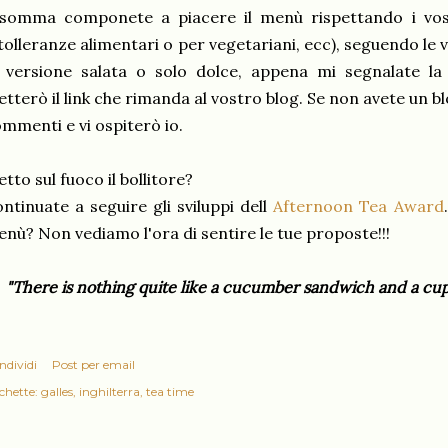
nsomma componete a piacere il menù rispettando i vost
tolleranze alimentari o per vegetariani, ecc), seguendo le v
 versione salata o solo dolce, appena mi segnalate la
tterò il link che rimanda al vostro blog. Se non avete un bl
mmenti e vi ospiterò io.
tto sul fuoco il bollitore?
ntinuate a seguire gli sviluppi dell
Afternoon Tea Award
nù? Non vediamo l'ora di sentire le tue proposte!!!
"There is nothing quite like a cucumber sandwich and a cup of
ndividi
Post per email
chette:
galles
inghilterra
tea time