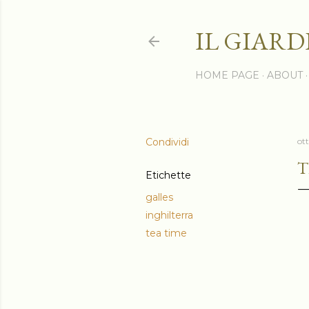
IL GIARD
HOME PAGE
ABOUT
Condividi
ot
T
Etichette
galles
inghilterra
tea time