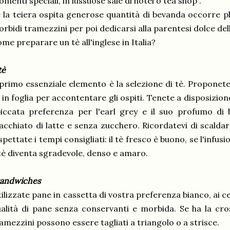
menti speciali, in lussuose sale di hotel o tea shop .
 la teiera ospita generose quantità di bevanda occorre p
rbidi tramezzini per poi dedicarsi alla parentesi dolce dell
me preparare un tè all'inglese in Italia?
tè
 primo essenziale elemento è la selezione di tè. Proponet
 in foglia per accontentare gli ospiti. Tenete a disposizion
piccata preferenza per l'earl grey e il suo profumo d
cchiato di latte e senza zucchero. Ricordatevi di scaldare
spettate i tempi consigliati: il tè fresco è buono, se l'inf
 tè diventa sgradevole, denso e amaro.
sandwiches
ilizzate pane in cassetta di vostra preferenza bianco, ai ce
alità di pane senza conservanti e morbida. Se ha la cro
amezzini possono essere tagliati a triangolo o a strisce.