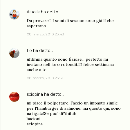
Aiuolik
ha detto…
Da provare!!! I semi di sesamo sono già lì che
aspettano...
08 marzo, 2010 23:43
Lo
ha detto…
uhhhma quanto sono fiziose... perfette mi
invitano nell loro rotondità!!! felice settimana
anche a te
08 marzo, 2010 23:51
sciopina
ha detto…
mi piace il polpettare. Faccio un impasto simile
per l'hamburger di salmone, ma queste qui, sono
na figata!Se puo' di?ihihih
bacioni
sciopina