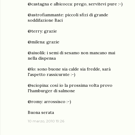
@castagna e albicocca: prego, servitevi pure :-)
@astrofiammante: piccoli sfizi di grande
soddifazione Baci
@terry: grazie
@milena: grazie
@aiuolik: i semi di sesamo non mancano mai
nella dispensa
@lo: sono buone sia calde sia fredde, sarà
l'aspetto rassicurnte :-)
@sciopina: così io la prossima volta provo
l'hamburger di salmone
@romy: arrossisco :-)
Buona serata
10 marzo, 2010 19:26