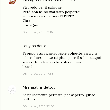
Castagna e Albicocca
ha detto…
Stravedo per il salmone!
Però non ne ho mai fatto polpette!
ne posso avere 2, anzi TUTTE?
Ciao,
Castagna
08 marzo, 2010 12:16
terry
ha detto…
Troppo stuzzicanti queste polpette, sarà che
adoro il sesamo...e mi piace pure il salmone...poi
son cotte in forno..che voler di più?
brava!
08 marzo, 2010 17:38
MilenaSt
ha detto…
Semplicemente perfette: per aspetto, gusto,
cottura ......
08 marzo, 2010 22:03