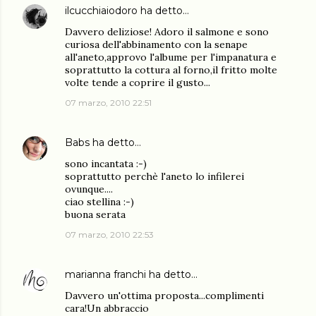
ilcucchiaiodoro
ha detto…
Davvero deliziose! Adoro il salmone e sono
curiosa dell'abbinamento con la senape
all'aneto,approvo l'albume per l'impanatura e
soprattutto la cottura al forno,il fritto molte
volte tende a coprire il gusto...
07 marzo, 2010 22:51
Babs
ha detto…
sono incantata :-)
soprattutto perchè l'aneto lo infilerei
ovunque....
ciao stellina :-)
buona serata
07 marzo, 2010 22:53
marianna franchi
ha detto…
Davvero un'ottima proposta...complimenti
cara!Un abbraccio