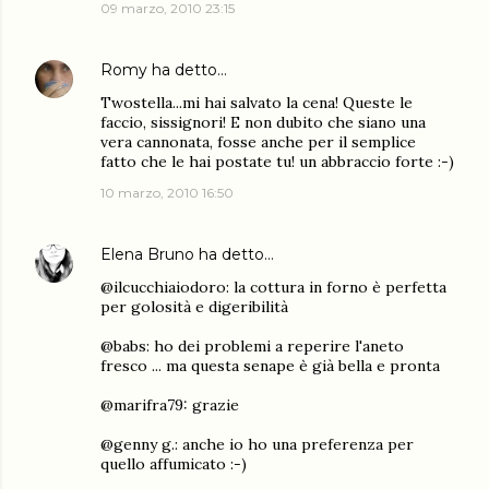
09 marzo, 2010 23:15
Romy
ha detto…
Twostella...mi hai salvato la cena! Queste le
faccio, sissignori! E non dubito che siano una
vera cannonata, fosse anche per il semplice
fatto che le hai postate tu! un abbraccio forte :-)
10 marzo, 2010 16:50
Elena Bruno
ha detto…
@ilcucchiaiodoro: la cottura in forno è perfetta
per golosità e digeribilità
@babs: ho dei problemi a reperire l'aneto
fresco ... ma questa senape è già bella e pronta
@marifra79: grazie
@genny g.: anche io ho una preferenza per
quello affumicato :-)