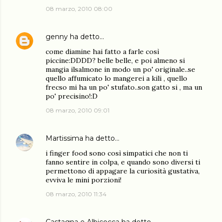
08 marzo, 2010 08:00
genny
ha detto…
come diamine hai fatto a farle così
piccine:DDDD? belle belle, e poi almeno si
mangia ilsalmone in modo un po' originale..se
quello affumicato lo mangerei a kili , quello
frecso mi ha un po' stufato..son gatto si , ma un
po' precisino!:D
08 marzo, 2010 09:01
Martissima
ha detto…
i finger food sono così simpatici che non ti
fanno sentire in colpa, e quando sono diversi ti
permettono di appagare la curiosità gustativa,
evviva le mini porzioni!
08 marzo, 2010 11:34